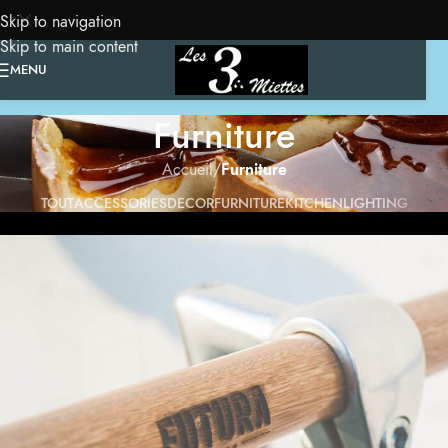
Skip to navigation
Skip to main content
MENU
Furniture
Accueil
/
Furniture
TOUT
ACCESSORIES
DECOR
FURNITURE
KITCHEN
LIGHTING