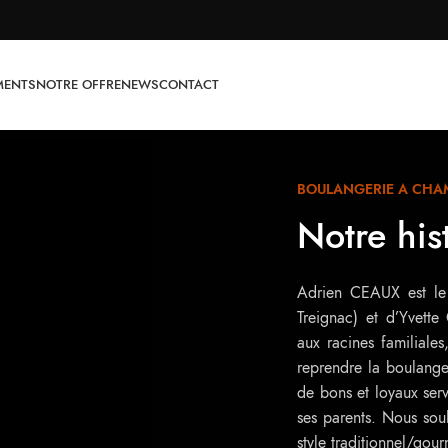
MENTS
NOTRE OFFRE
NEWS
CONTACT
BOULANGERIE A CHA
Notre his
Adrien CEAUX est le 
Treignac) et d’Yvett
aux racines familiales
reprendre la boulange
de bons et loyaux serv
ses parents.
Nous souh
style traditionnel/gou