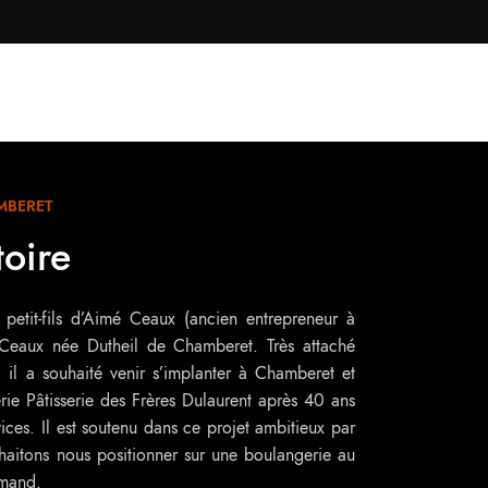
MBERET
toire
petit-fils d’Aimé Ceaux (ancien entrepreneur à
e Ceaux née Dutheil de Chamberet. Très attaché
, il a souhaité venir s’implanter à Chamberet et
rie Pâtisserie des Frères Dulaurent après 40 ans
ices. Il est soutenu dans ce projet ambitieux par
aitons nous positionner sur une boulangerie au
rmand.